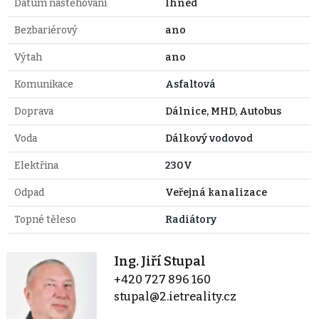
Datum nastěhování
Ihned
Bezbariérový
ano
Výtah
ano
Komunikace
Asfaltová
Doprava
Dálnice, MHD, Autobus
Voda
Dálkový vodovod
Elektřina
230V
Odpad
Veřejná kanalizace
Topné těleso
Radiátory
Ing. Jiří Stupal
+420 727 896 160
stupal@2.ietreality.cz