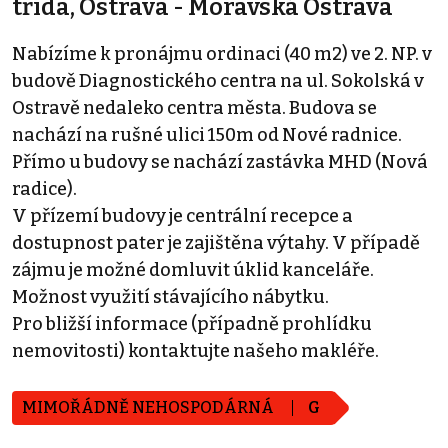
třída, Ostrava - Moravská Ostrava
Nabízíme k pronájmu ordinaci (40 m2) ve 2. NP. v
budově Diagnostického centra na ul. Sokolská v
Ostravě nedaleko centra města. Budova se
nachází na rušné ulici 150m od Nové radnice.
Přímo u budovy se nachází zastávka MHD (Nová
radice).
V přízemí budovy je centrální recepce a
dostupnost pater je zajištěna výtahy. V případě
zájmu je možné domluvit úklid kanceláře.
Možnost využití stávajícího nábytku.
Pro bližší informace (případně prohlídku
nemovitosti) kontaktujte našeho makléře.
MIMOŘÁDNĚ NEHOSPODÁRNÁ
G