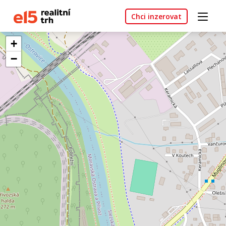
Chci inzerovat
+
−