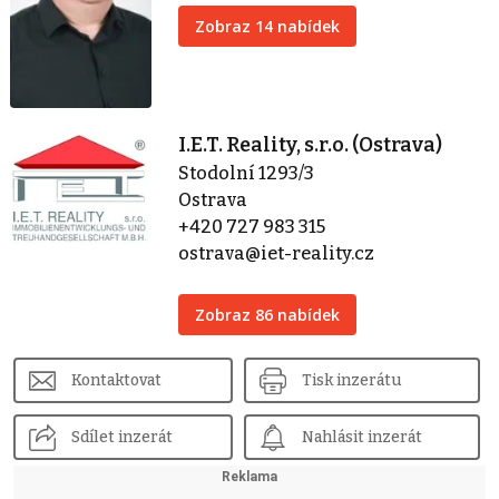
Zobraz 14 nabídek
I.E.T. Reality, s.r.o. (Ostrava)
Stodolní 1293/3
Ostrava
+420 727 983 315
ostrava@iet-reality.cz
Zobraz 86 nabídek
Kontaktovat
Tisk inzerátu
Sdílet inzerát
Nahlásit inzerát