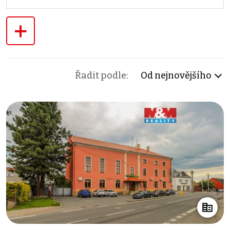
+
Řadit podle:
Od nejnovějšího