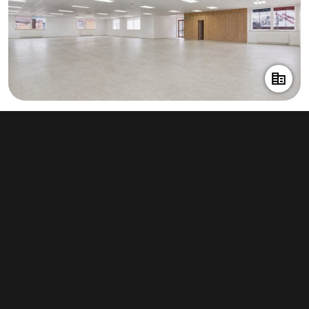
Pronájem obchodního prostoru 160 m²,
Opava (nečleněná část města)
200 Kč za m²/měsíc
(2 400 Kč za m²/rok)
Typ
obchodní prostory
Plocha
160 m²