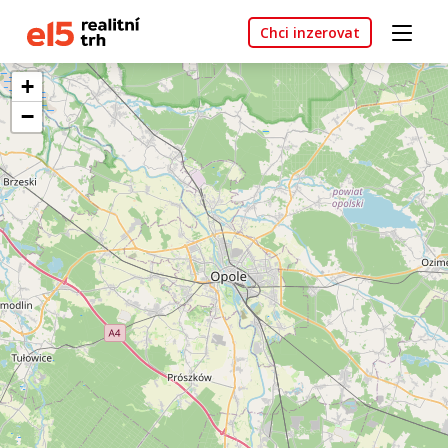
Chci inzerovat
+
−