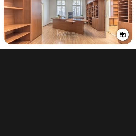
Pronájem obchodního prostoru 270 m²,
Praha - Bubeneč
60 000 Kč za měsíc
(2 667 Kč za m²/rok)
Typ
obchodní prostory
Plocha
270 m²