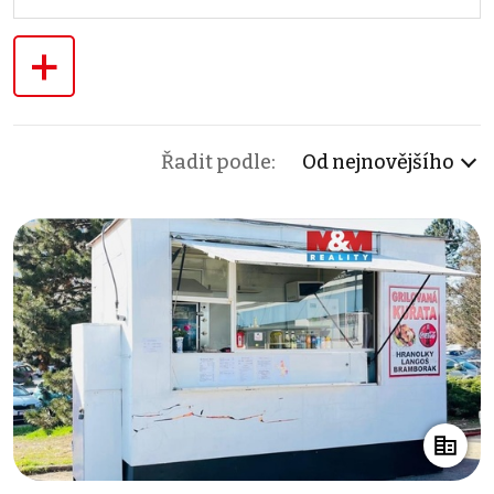
+
Řadit podle:
Od nejnovějšího