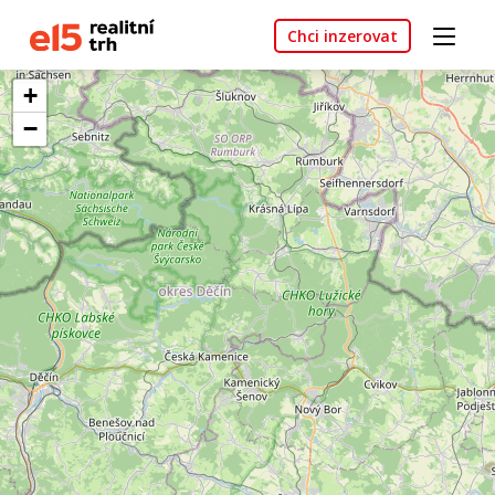
Chci inzerovat
+
−