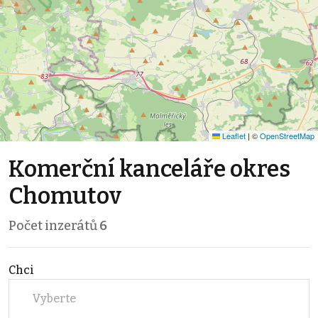
Leaflet
|
©
OpenStreetMap
Komerční kanceláře okres
Chomutov
Počet inzerátů
6
Chci
Vyberte