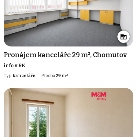
Pronájem kanceláře 29 m², Chomutov
info v RK
Typ
kanceláře
Plocha
29 m²