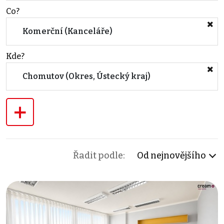
Co?
Komerční (Kanceláře)
Kde?
Chomutov (Okres, Ústecký kraj)
+
Řadit podle:
Od nejnovějšího