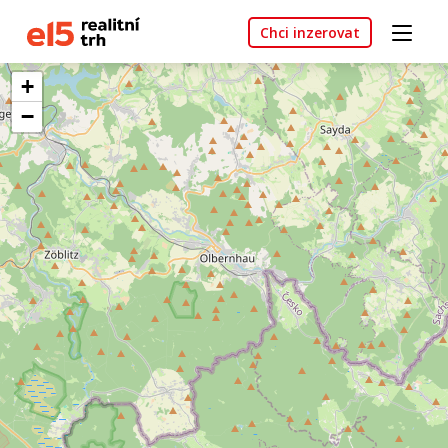
Chci inzerovat
+
−