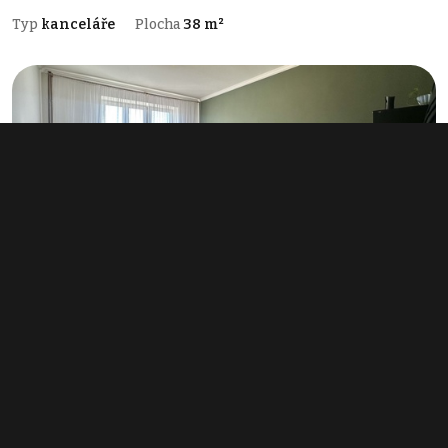
Typ
kanceláře
Plocha
38 m²
Pronájem kanceláře 21 m², Kadaň
8 000 Kč za měsíc
(4 571 Kč za m²/rok)
Typ
kanceláře
Plocha
21 m²