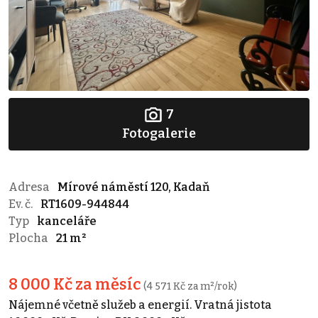
7
Fotogalerie
Adresa
Mírové náměstí 120, Kadaň
Ev. č.
RT1609-944844
Typ
kanceláře
Plocha
21 m²
8 000 Kč za měsíc
(4 571 Kč za m²/rok)
Nájemné včetně služeb a energií. Vratná jistota