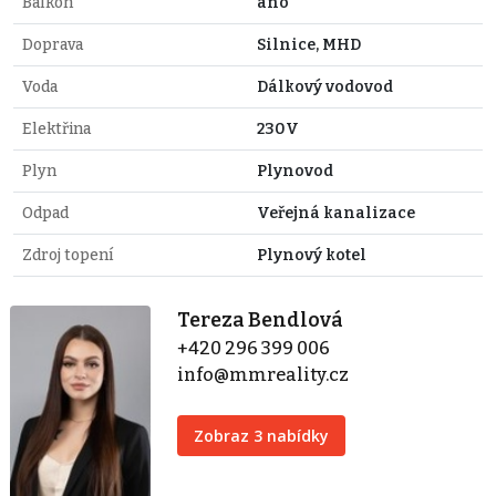
Balkón
ano
Doprava
Silnice, MHD
Voda
Dálkový vodovod
Elektřina
230V
Plyn
Plynovod
Odpad
Veřejná kanalizace
Zdroj topení
Plynový kotel
Tereza Bendlová
+420 296 399 006
info@mmreality.cz
Zobraz 3 nabídky