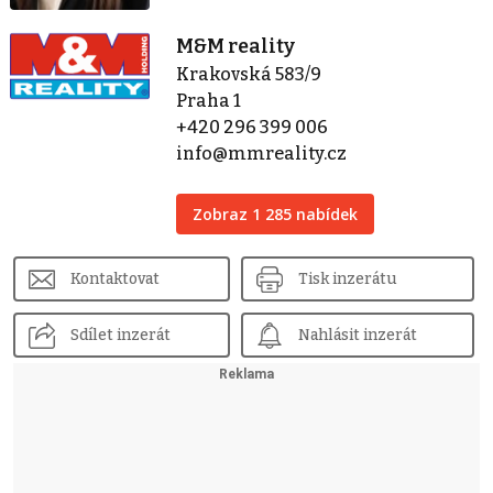
M&M reality
Krakovská 583/9
Praha 1
+420 296 399 006
info@mmreality.cz
Zobraz 1 285 nabídek
Kontaktovat
Tisk inzerátu
Sdílet inzerát
Nahlásit inzerát