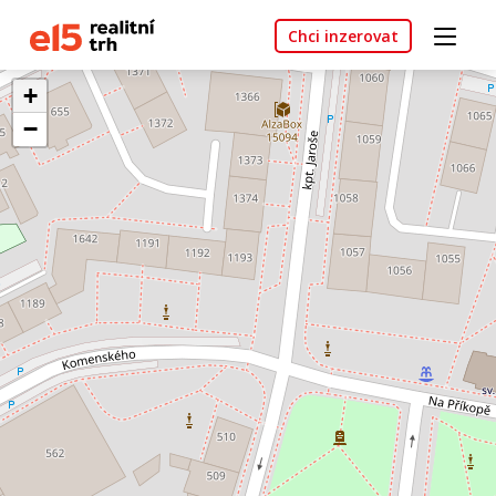
Chci inzerovat
+
−