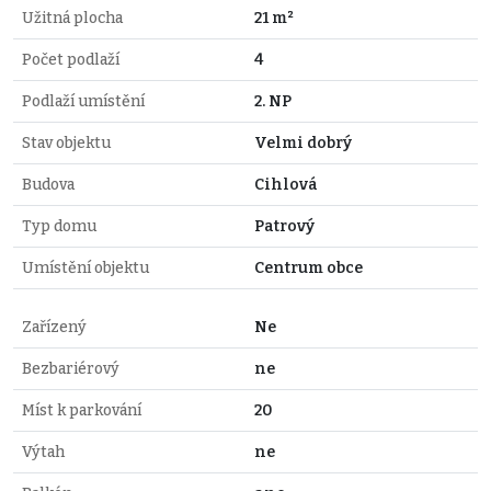
Užitná plocha
21 m²
Počet podlaží
4
Podlaží umístění
2. NP
Stav objektu
Velmi dobrý
Budova
Cihlová
Typ domu
Patrový
Umístění objektu
Centrum obce
Zařízený
Ne
Bezbariérový
ne
Míst k parkování
20
Výtah
ne