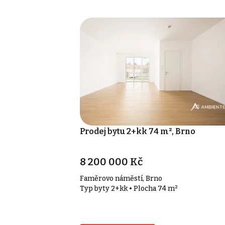
Prodej bytu 2+kk 74 m², Brno
8 200 000 Kč
Faměrovo náměstí, Brno
Typ byty 2+kk • Plocha 74 m²