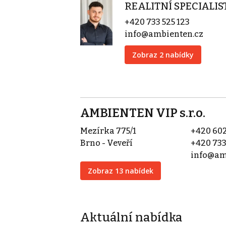
REALITNÍ SPECIALIS
+420 733 525 123
info@ambienten.cz
Zobraz 2 nabídky
AMBIENTEN VIP s.r.o.
Mezírka 775/1
+420 602
Brno - Veveří
+420 733
info@am
Zobraz 13 nabídek
Aktuální nabídka