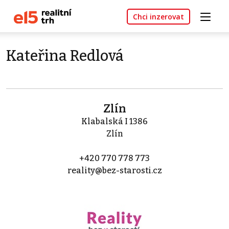
Chci inzerovat
Kateřina Redlová
Zlín
Klabalská I 1386
Zlín
+420 770 778 773
reality@bez-starosti.cz