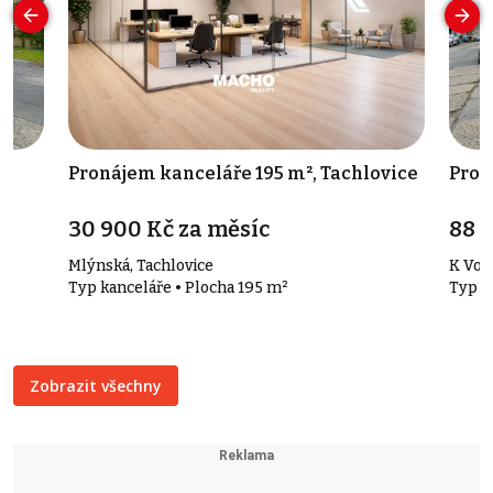
y
Pronájem kanceláře 195 m², Tachlovice
Pron
30 900 Kč za měsíc
88 
Mlýnská, Tachlovice
K Vod
Typ kanceláře • Plocha 195 m²
Typ s
Zobrazit všechny