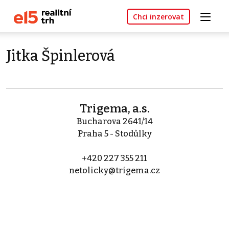
Chci inzerovat
Jitka Špinlerová
Trigema, a.s.
Bucharova 2641/14
Praha 5 - Stodůlky
+420 227 355 211
netolicky@trigema.cz