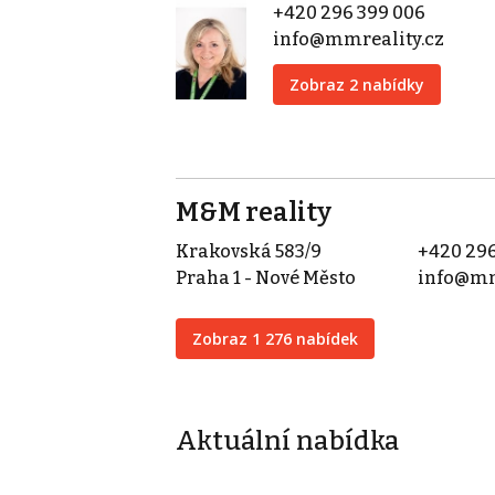
+420 296 399 006
info@mmreality.cz
Zobraz 2 nabídky
M&M reality
Krakovská 583/9
+420 296
Praha 1 - Nové Město
info@mm
Zobraz 1 276 nabídek
Aktuální nabídka