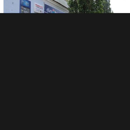
Prodej obchodního prostoru 300 m²,
Mělník
13 000 000 Kč
(43 333 Kč za m²)
Typ
obchodní prostory
Plocha
300 m²