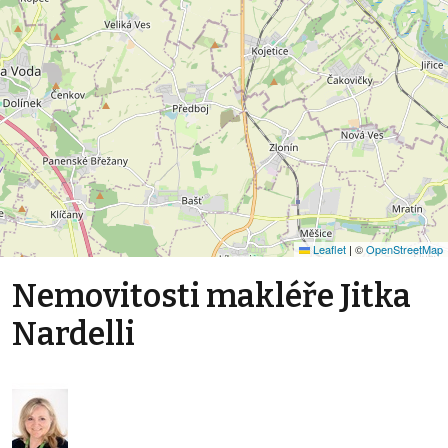
Leaflet
|
©
OpenStreetMap
Nemovitosti makléře Jitka
Nardelli