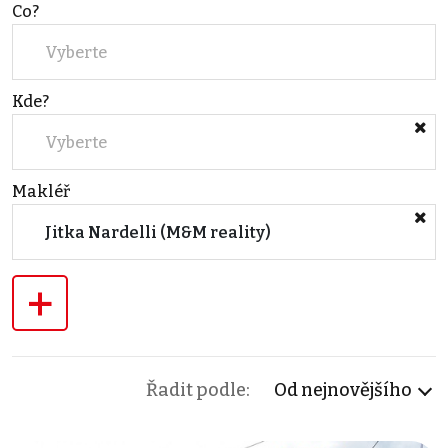
Co?
Vyberte
Kde?
Vyberte
Makléř
Jitka Nardelli (M&M reality)
+
Řadit podle:
Od nejnovějšího