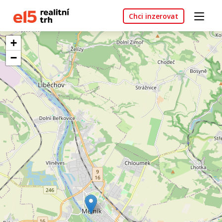
Chci inzerovat
+
−