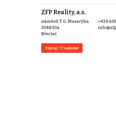
ZFP Reality, a.s.
náměstí T. G. Masaryka
+420 608
3048/10a
info@zfp
Břeclav
Zobraz 17 nabídek