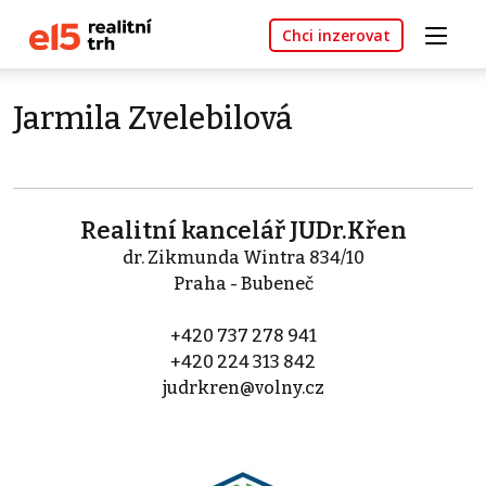
Chci inzerovat
Jarmila Zvelebilová
Realitní kancelář JUDr.Křen
dr. Zikmunda Wintra 834/10
Praha - Bubeneč
+420 737 278 941
+420 224 313 842
judrkren@volny.cz