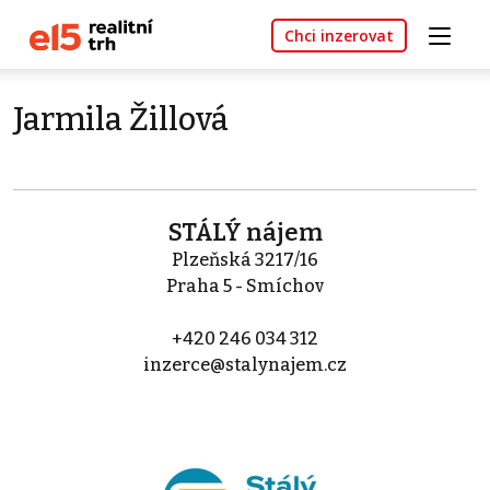
Chci inzerovat
Jarmila Žillová
STÁLÝ nájem
Plzeňská 3217/16
Praha 5 - Smíchov
+420 246 034 312
inzerce@stalynajem.cz