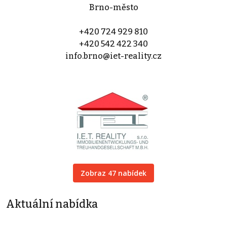
Brno-město
+420 724 929 810
+420 542 422 340
info.brno@iet-reality.cz
Zobraz 47 nabídek
Aktuální nabídka