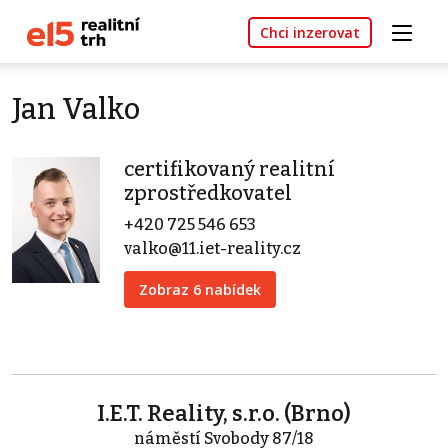
Chci inzerovat
Jan Valko
certifikovaný realitní
zprostředkovatel
+420 725 546 653
valko@11.iet-reality.cz
Zobraz 6 nabídek
I.E.T. Reality, s.r.o. (Brno)
náměstí Svobody 87/18