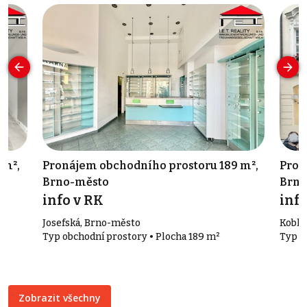
 m²,
Pronájem obchodního prostoru 189 m²,
Pron
Brno-město
Brno
info v RK
info
Josefská, Brno-město
Kobli
Typ obchodní prostory • Plocha 189 m²
Typ o
Zobrazit všechny