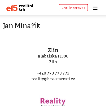
Chci inzerovat
Jan Minařík
Zlín
Klabalská I 1386
Zlín
+420 770 778 773
reality@bez-starosti.cz