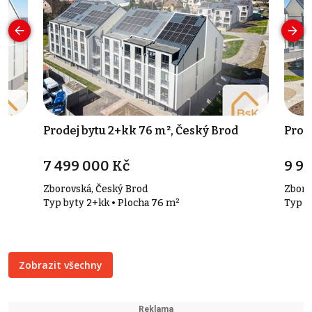
Prodej bytu 2+kk 76 m², Český Brod
Prod
7 499 000 Kč
9 9
Zborovská, Český Brod
Zboro
Typ byty 2+kk • Plocha 76 m²
Typ b
Zobrazit všechny