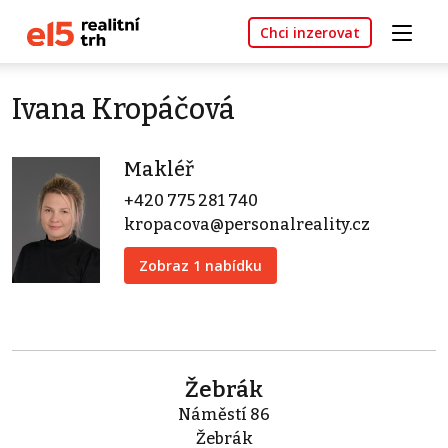
Chci inzerovat
Ivana Kropáčová
Makléř
+420 775 281 740
kropacova@personalreality.cz
Zobraz 1 nabídku
Žebrák
Náměstí 86
Žebrák