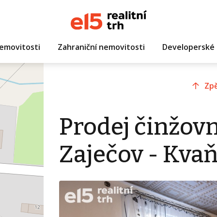
emovitosti
Zahraniční nemovitosti
Developerské 
Zpě
Prodej činžov
Zaječov - Kva