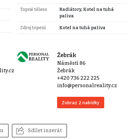
Topné těleso
Radiátory, Kotel na tuhá
paliva
Zdroj topení
Kotel na tuhá paliva
Žebrák
Náměstí 86
ity.cz
Žebrák
+420 736 222 225
info@personalreality.cz
Zobraz 2 nabídky
tu
Sdílet inzerát