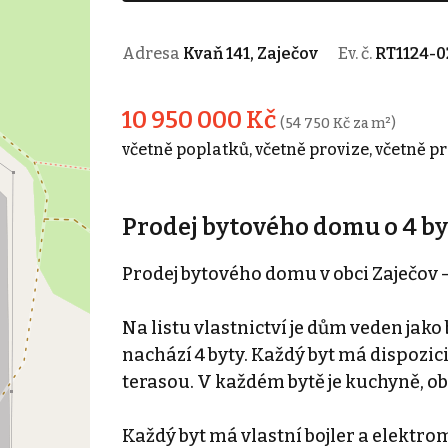
Adresa
Kvaň 141, Zaječov
Ev. č.
RT1124-0
10 950 000 Kč
(54 750 Kč za m²)
včetně poplatků, včetně provize, včetně p
Prodej bytového domu o 4 byt
Prodej bytového domu v obci Zaječov –
Na listu vlastnictví je dům veden jak
nachází 4 byty. Každý byt má dispozici 
terasou. V každém bytě je kuchyně, ob
Každý byt má vlastní bojler a elektro