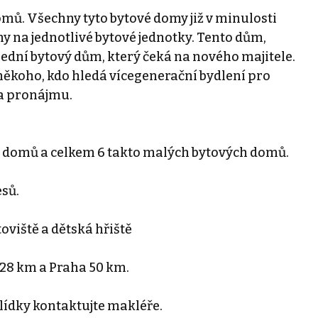
domů. Všechny tyto bytové domy již v minulosti
ny na jednotlivé bytové jednotky. Tento dům,
lední bytový dům, který čeká na nového majitele.
 někoho, kdo hledá vícegenerační bydlení pro
 a pronájmu.
h domů a celkem 6 takto malých bytových domů.
esů.
toviště a dětská hřiště
 28 km a Praha 50 km.
lídky kontaktujte makléře.