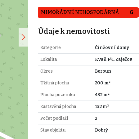
MIMOŘÁDNĚ NEHOSPODÁRNÁ
G
Údaje k nemovitosti
Kategorie
Činžovní domy
Lokalita
Kvaň 141, Zaječov
Okres
Beroun
Užitná plocha
200 m²
Plocha pozemku
432 m²
Zastavěná plocha
132 m²
Počet podlaží
2
Stav objektu
Dobrý