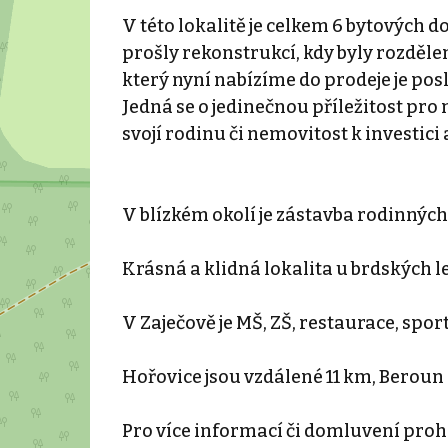
V této lokalitě je celkem 6 bytových 
prošly rekonstrukcí, kdy byly rozděle
který nyní nabízíme do prodeje je pos
Jedná se o jedinečnou příležitost pro
svojí rodinu či nemovitost k investici
V blízkém okolí je zástavba rodinnýc
Krásná a klidná lokalita u brdských l
V Zaječově je MŠ, ZŠ, restaurace, spor
Hořovice jsou vzdálené 11 km, Beroun
Pro více informací či domluvení proh