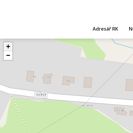
Adresář RK
N
+
−