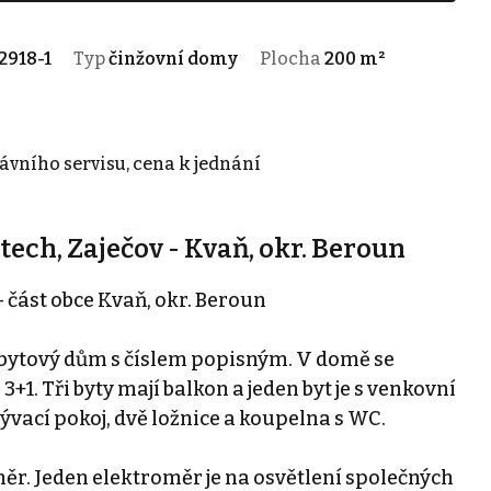
2918-1
Typ
činžovní domy
Plocha
200 m²
rávního servisu, cena k jednání
ech, Zaječov - Kvaň, okr. Beroun
 část obce Kvaň, okr. Beroun
o bytový dům s číslem popisným. V domě se
3+1. Tři byty mají balkon a jeden byt je s venkovní
ývací pokoj, dvě ložnice a koupelna s WC.
měr. Jeden elektroměr je na osvětlení společných