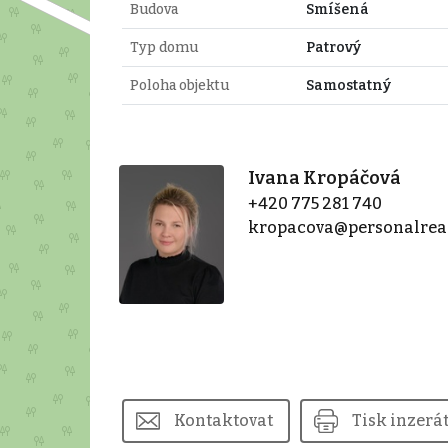
Budova
Smíšená
Typ domu
Patrový
Poloha objektu
Samostatný
Ivana Kropáčová
+420 775 281 740
kropacova@personalreal
Kontaktovat
Tisk inzerá