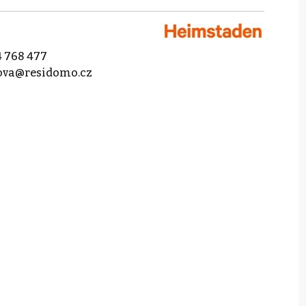
 768 477
lova@residomo.cz