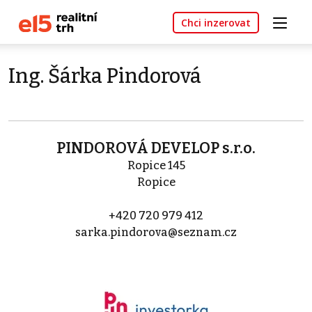
Chci inzerovat
Ing. Šárka Pindorová
PINDOROVÁ DEVELOP s.r.o.
Ropice 145
Ropice
+420 720 979 412
sarka.pindorova@seznam.cz