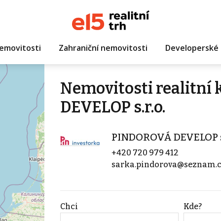
emovitosti
Zahraniční nemovitosti
Developerské 
Nemovitosti realitn
DEVELOP s.r.o.
PINDOROVÁ DEVELOP s.
+420 720 979 412
sarka.pindorova@seznam.
Chci
Kde?