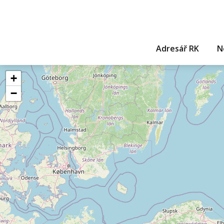
Adresář RK
N
+
−