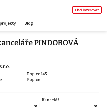
Chci inzerovat
projekty
Blog
í kanceláře PINDOROVÁ
r.o.
Ropice 145
cz
Ropice
Kancelář