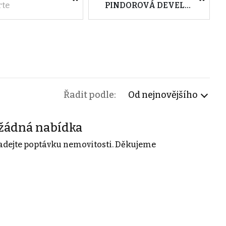
rte
PINDOROVÁ DEVELOP s.r.o.
Řadit podle:
Od nejnovějšího
žádná nabídka
adejte poptávku nemovitosti. Děkujeme