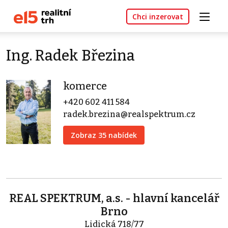
Chci inzerovat
Ing. Radek Březina
komerce
+420 602 411 584
radek.brezina@realspektrum.cz
Zobraz 35 nabídek
REAL SPEKTRUM, a.s. - hlavní kancelář
Brno
Lidická 718/77