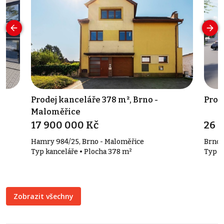
Prodej kanceláře 378 m², Brno -
Prod
Maloměřice
17 900 000 Kč
26 
Hamry 984/25, Brno - Maloměřice
Brno
Typ kanceláře • Plocha 378 m²
Typ v
Zobrazit všechny