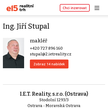
Chci inzerovat
Ing. Jiří Stupal
makléř
+420 727 896 160
stupal@2.ietreality.cz
Zobraz 14 nabídek
I.E.T. Reality, s.r.o. (Ostrava)
Stodolní 1293/3
Ostrava - Moravská Ostrava