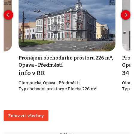
 -
Pronájem obchodního prostoru 226 m²,
Pron
Opava - Předměstí
Opav
info v RK
34 
Olomoucká, Opava - Předměstí
Olomo
Typ obchodní prostory • Plocha 226 m²
Typ o
Zobrazit všechny