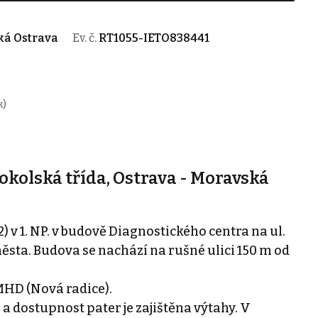
ká Ostrava
Ev. č.
RT1055-IETO838441
k)
okolská třída, Ostrava - Moravská
v 1. NP. v budově Diagnostického centra na ul.
ěsta. Budova se nachází na rušné ulici 150 m od
MHD (Nová radice).
 a dostupnost pater je zajištěna výtahy. V