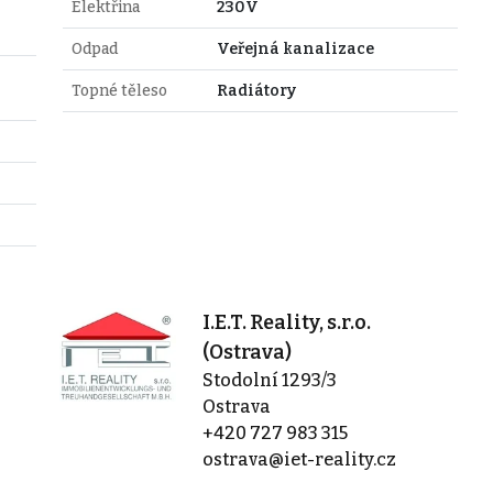
Elektřina
230V
Odpad
Veřejná kanalizace
Topné těleso
Radiátory
I.E.T. Reality, s.r.o.
(Ostrava)
Stodolní 1293/3
Ostrava
+420 727 983 315
ostrava@iet-reality.cz