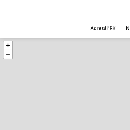
Adresář RK
N
+
−