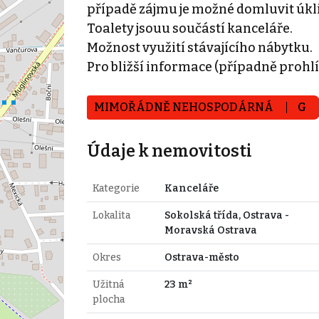
případě zájmu je možné domluvit úkli
Toalety jsouu součástí kanceláře.
Možnost využití stávajícího nábytku.
Pro bližší informace (případně prohl
MIMOŘÁDNĚ NEHOSPODÁRNÁ
G
Údaje k nemovitosti
Kategorie
Kanceláře
Lokalita
Sokolská třída, Ostrava -
Moravská Ostrava
Okres
Ostrava-město
Užitná
23 m²
plocha