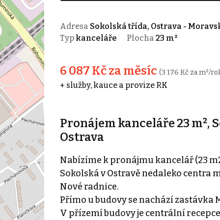
Adresa
Sokolská třída, Ostrava - Moravs
Typ
kanceláře
Plocha
23 m²
6 087 Kč za měsíc
(3 176 Kč za m²/ro
+ služby, kauce a provize RK
Pronájem kanceláře 23 m², S
Ostrava
Nabízíme k pronájmu kancelář (23 m2) 
Sokolská v Ostravě nedaleko centra m
Nové radnice.
Přímo u budovy se nachází zastávka 
V přízemí budovy je centrální recepce