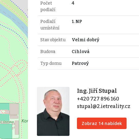
Počet
4
podlaží
Podlaží
1. NP
umístění
Stav objektu
Velmi dobrý
Budova
Cihlová
Typ domu
Patrový
Ing. Jiří Stupal
+420 727 896 160
stupal@2.ietreality.cz
Zobraz 14 nabídek