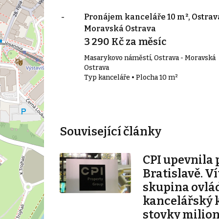
31 m², Ostrava -
Pronájem kanceláře 10 m², Ostrava
 Přívoz
Moravská Ostrava
c
3 290 Kč za měsíc
 - Přívoz
Masarykovo náměstí, Ostrava - Moravská
31 m²
Ostrava
Typ kanceláře • Plocha 10 m²
Související články
CPI upevnila 
Bratislavě. V
skupina ovlá
kancelářský 
stovky milio