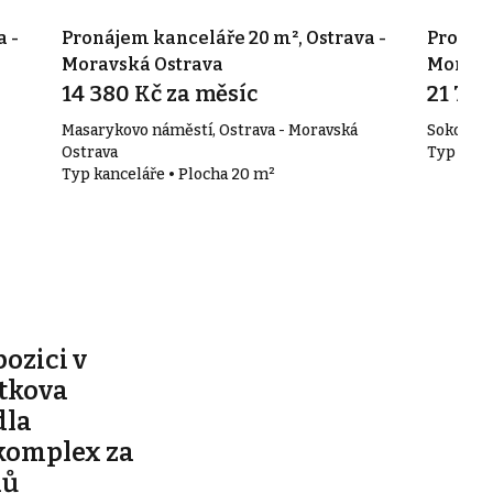
 -
Pronájem kanceláře 20 m², Ostrava -
Pronáje
Moravská Ostrava
Moravsk
14 380 Kč za měsíc
21 740
Masarykovo náměstí, Ostrava - Moravská
Sokolská 
Ostrava
Typ kanc
Typ kanceláře • Plocha 20 m²
pozici v
ítkova
dla
komplex za
nů