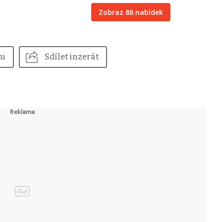
Zobraz 86 nabídek
tu
Sdílet inzerát