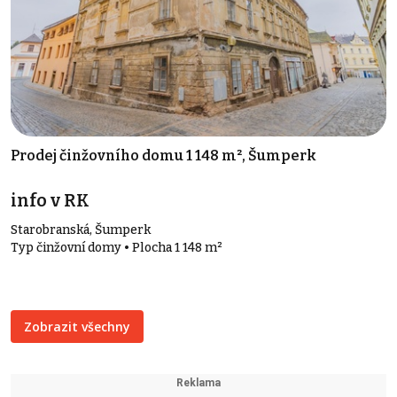
Prodej činžovního domu 1 148 m², Šumperk
info v RK
Starobranská, Šumperk
Typ činžovní domy • Plocha 1 148 m²
Zobrazit všechny