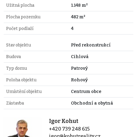
Užitná plocha
1.148 m²
Plocha pozemku
482 m²
Počet podlaží
4
Stav objektu
Před rekonstrukcí
Budova
Cihlová
Typ domu
Patrový
Poloha objektu
Rohový
Umístění objektu
Centrum obce
Zástavba
Obchodní a obytná
Igor Kohut
+420 739 248 615
igor@kohutreality.cz