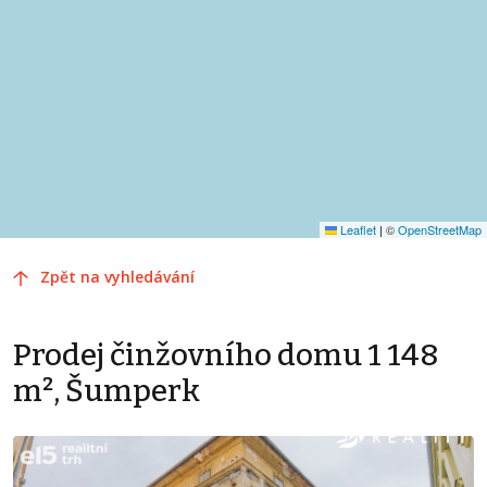
Leaflet
|
©
OpenStreetMap
Zpět na vyhledávání
Prodej činžovního domu 1 148
m², Šumperk