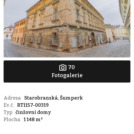
70
Fotogalerie
Adresa
Starobranská, Šumperk
Ev. č.
RT1157-00319
Typ
činžovní domy
Plocha
1 148 m²