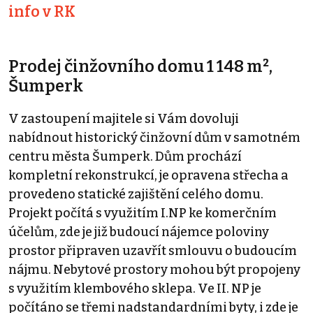
info v RK
Prodej činžovního domu 1 148 m²,
Šumperk
V zastoupení majitele si Vám dovoluji
nabídnout historický činžovní dům v samotném
centru města Šumperk. Dům prochází
kompletní rekonstrukcí, je opravena střecha a
provedeno statické zajištění celého domu.
Projekt počítá s využitím I.NP ke komerčním
účelům, zde je již budoucí nájemce poloviny
prostor připraven uzavřít smlouvu o budoucím
nájmu. Nebytové prostory mohou být propojeny
s využitím klembového sklepa. Ve II. NP je
počítáno se třemi nadstandardními byty, i zde je