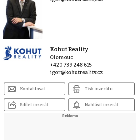
Kohut Reality
Olomouc
+420 739 248 615
igor@kohutreality.cz
Kontaktovat
Tisk inzerátu
Sdílet inzerát
Nahlásit inzerát