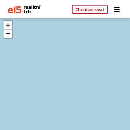
Chci inzerovat
+
−