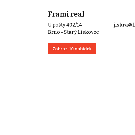
Frami real
U pošty 402/14
jiskra@f
Brno - Starý Lískovec
Zobraz 10 nabídek