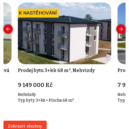
ková
Prodej bytu 3+kk 68 m², Nehvizdy
Prod
9 149 000 Kč
7 9
Nehvizdy
Nehvi
Typ byty 3+kk • Plocha 68 m²
Typ b
Zobrazit všechny