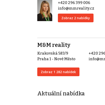
+420 296 399 006
info@mmreality.cz
Zobraz 2 nabídky
M&M reality
Krakovská 583/9
+420 296
Praha 1 - Nové Město
info@mm
Zobraz 1 282 nabídek
Aktuální nabídka