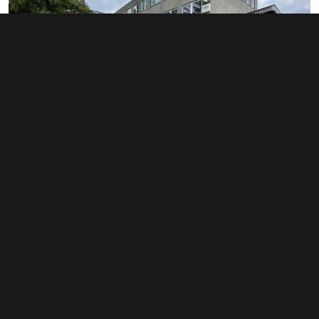
Pronájem kanceláře 13 m², Krnov
2 000 Kč za měsíc
(1 846 Kč za m²/rok)
Typ
kanceláře
Plocha
13 m²
Obchodní podmínky
Pravidla inzerce