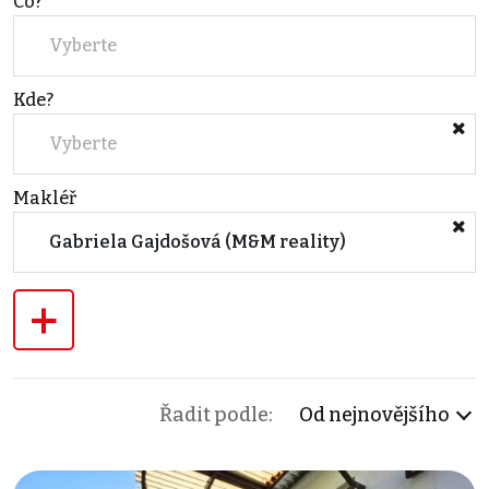
Co?
Vyberte
Kde?
Vyberte
Makléř
Gabriela Gajdošová (M&M reality)
+
Řadit podle:
Od nejnovějšího