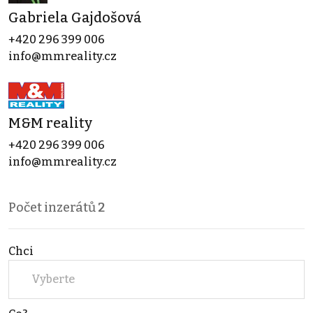
Gabriela Gajdošová
+420 296 399 006
info@mmreality.cz
M&M reality
+420 296 399 006
info@mmreality.cz
Počet inzerátů
2
Chci
Vyberte