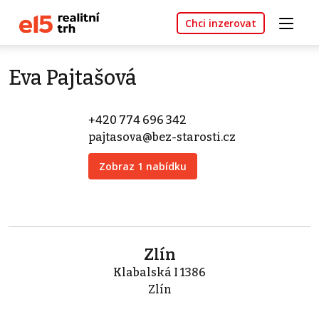
Chci inzerovat
Eva Pajtašová
+420 774 696 342
pajtasova@bez-starosti.cz
Zobraz 1 nabídku
Zlín
Klabalská I 1386
Zlín