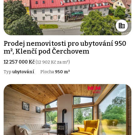
Prodej nemovitosti pro ubytování 950
m², Klenčí pod Čerchovem
12 257 000 Kč
(12 902 Kč za m²)
Typ
ubytování
Plocha
950 m²