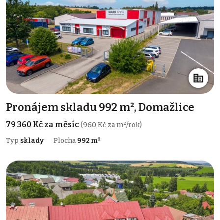
Pronájem skladu 992 m², Domažlice
79 360 Kč za měsíc
(960 Kč za m²/rok)
Typ
sklady
Plocha
992 m²