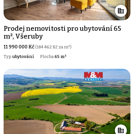
Prodej nemovitosti pro ubytování 65
m², Všeruby
11 990 000 Kč
(184 462 Kč za m²)
Typ
ubytování
Plocha
65 m²