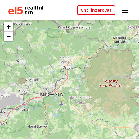
Chci inzerovat
+
−