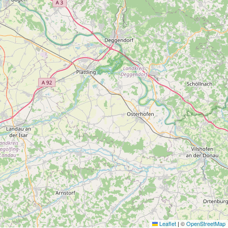
Leaflet
|
©
OpenStreetMap