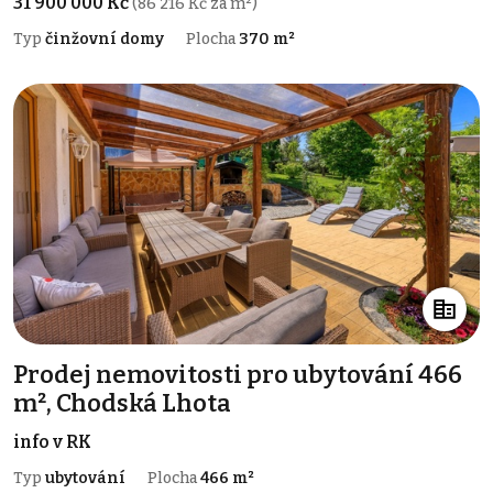
31 900 000 Kč
(86 216 Kč za m²)
Typ
činžovní domy
Plocha
370 m²
Prodej nemovitosti pro ubytování 466
m², Chodská Lhota
info v RK
Typ
ubytování
Plocha
466 m²