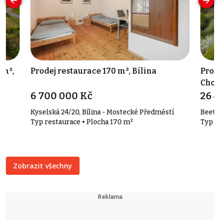
 m²,
Prodej restaurace 170 m², Bílina
Prod
Cho
6 700 000 Kč
26 
Kyselská 24/20, Bílina - Mostecké Předměstí
Beeth
Typ restaurace • Plocha 170 m²
Typ č
Zobrazit všechny