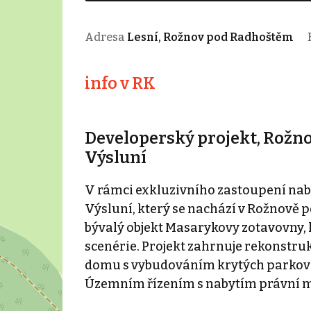
Adresa
Lesní, Rožnov pod Radhoštěm
info v RK
Developerský projekt, Rožn
Výsluní
V rámci exkluzivního zastoupení nab
Výsluní, který se nachází v Rožnově 
bývalý objekt Masarykovy zotavovny, 
scenérie. Projekt zahrnuje rekonstruk
domu s vybudováním krytých parkovac
Územním řízením s nabytím právní mo