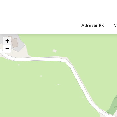
Adresář RK
N
+
−