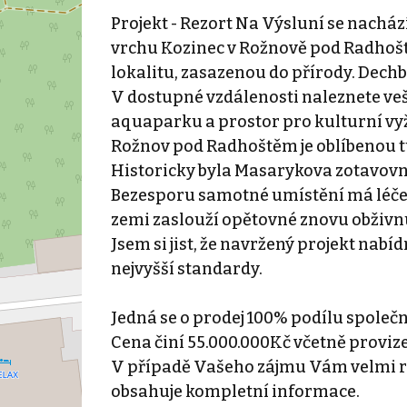
Projekt - Rezort Na Výsluní se nachá
vrchu Kozinec v Rožnově pod Radhošt
lokalitu, zasazenou do přírody. Dechbe
V dostupné vzdálenosti naleznete ve
aquaparku a prostor pro kulturní vyž
Rožnov pod Radhoštěm je oblíbenou tur
Historicky byla Masarykova zotavovn
Bezesporu samotné umístění má léčebn
zemi zaslouží opětovné znovu obživnu
Jsem si jist, že navržený projekt nabí
nejvyšší standardy.
Jedná se o prodej 100% podílu společn
Cena činí 55.000.000Kč včetně provize
V případě Vašeho zájmu Vám velmi r
obsahuje kompletní informace.