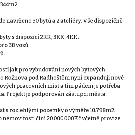
.344m2.
zde navrženo 30 bytů a 2 ateliéry. Vše dispozičně
 byty s dispozicí 2KK, 3KK, 4KK.
pro 38 vozů.
ů.
itostí jak pro vybudování nových bytových
. Do Rožnova pod Radhoštěm nyní expanduji nové
 nových pracovních míst a tím pádem je potřeba
sta. Projekt je podporován zástupci města.
ost s rozlehlými pozemky o výměře 10.798m2.
o nemovitosti činí 20.000.000Kč včetně provize