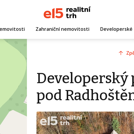
emovitosti
Zahraniční nemovitosti
Developerské 
Zpě
Developerský 
pod Radhoště