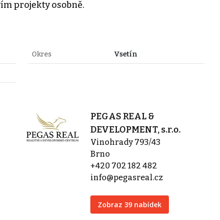
m projekty osobně.
Okres
Vsetín
PEGAS REAL &
DEVELOPMENT, s.r.o.
Vinohrady 793/43
Brno
+420 702 182 482
info@pegasreal.cz
Zobraz 39 nabídek