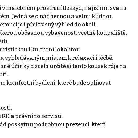
zí v malebném prostředí Beskyd, na jižním svahu
ěm. Jedná se o nádhernou a velmi klidnou
roucí je i překrásný výhled do okolí.
škerou občasnou vybavenost, včetně koupaliště,
ití.
istickou i kulturní lokalitou.
a vyhledávaným místem k relaxaci i léčbě.
é účinky a zcela určitě si tento kousek ráje na
tí.
dne komfortní bydlení, které bude splňovat
osti.
 RK a právního servisu.
ád poskytnu podrobnou prezenci, která