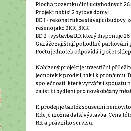
Plocha pozemků činí úctyhodných 26
Projekt nabízí 2 bytové domy:
BD 1 - rekonstrukce stávající budovy, 
řešeno jako 2KK, 3KK
BD 2 - výstavba BD, který disponuje 26
Garáže zajišťují pohodlné parkování 
Počtu jednotek odpovídá i počet sklep
Nabízený projekt je investiční přílež
jednotek k prodeji, tak i k pronájmu
společnosti, které vytvářejí spoustu
zajistit i bydlení pro nové občany mě
K prodeji je taktéž sousední nemovit
Kde je možná další výstavba. Cena tét
RK a právního servisu.