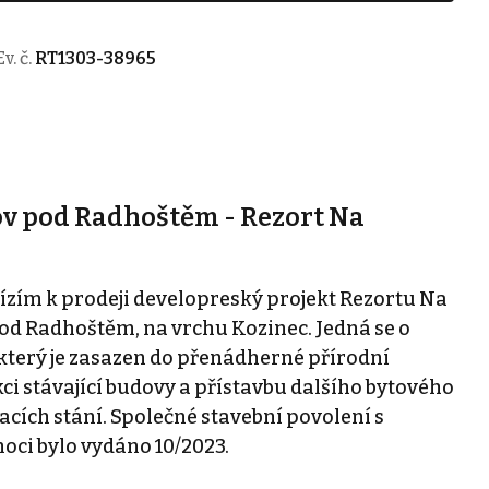
Ev. č.
RT1303-38965
ov pod Radhoštěm - Rezort Na
ízím k prodeji developreský projekt Rezortu Na
pod Radhoštěm, na vrchu Kozinec. Jedná se o
který je zasazen do přenádherné přírodní
ci stávající budovy a přístavbu dalšího bytového
ích stání. Společné stavební povolení s
ci bylo vydáno 10/2023.