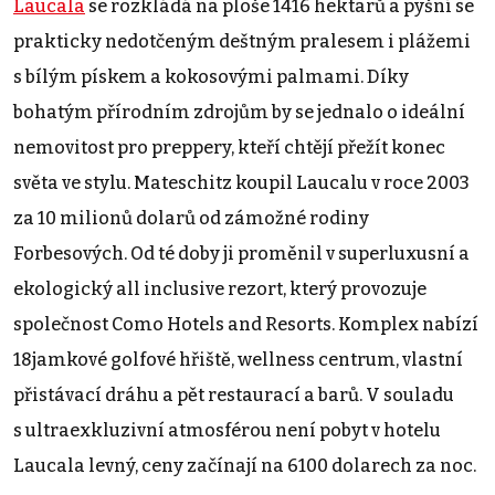
Laucala
se rozkládá na ploše 1416 hektarů a pyšní se
prakticky nedotčeným deštným pralesem i plážemi
s bílým pískem a kokosovými palmami. Díky
bohatým přírodním zdrojům by se jednalo o ideální
nemovitost pro preppery, kteří chtějí přežít konec
světa ve stylu. Mateschitz koupil Laucalu v roce 2003
za 10 milionů dolarů od zámožné rodiny
Forbesových. Od té doby ji proměnil v superluxusní a
ekologický all inclusive rezort, který provozuje
společnost Como Hotels and Resorts. Komplex nabízí
18jamkové golfové hřiště, wellness centrum, vlastní
přistávací dráhu a pět restaurací a barů. V souladu
s ultraexkluzivní atmosférou není pobyt v hotelu
Laucala levný, ceny začínají na 6100 dolarech za noc.