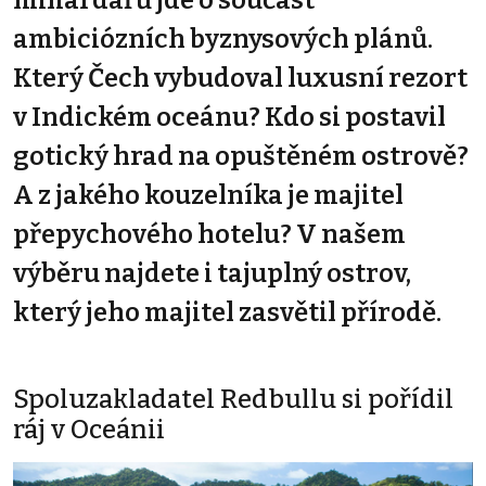
ambiciózních byznysových plánů.
Který Čech vybudoval luxusní rezort
v Indickém oceánu? Kdo si postavil
gotický hrad na opuštěném ostrově?
A z jakého kouzelníka je majitel
přepychového hotelu? V našem
výběru najdete i tajuplný ostrov,
který jeho majitel zasvětil přírodě.
Spoluzakladatel Redbullu si pořídil
ráj v Oceánii