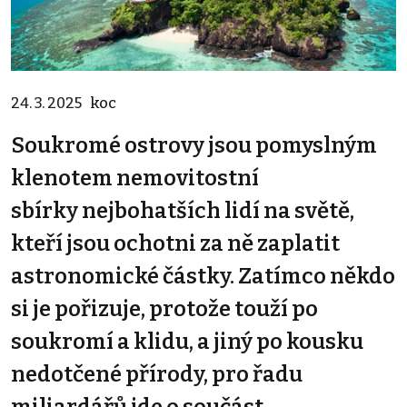
24. 3. 2025
koc
Soukromé ostrovy jsou pomyslným
klenotem nemovitostní
sbírky nejbohatších lidí na světě,
kteří jsou ochotni za ně zaplatit
astronomické částky. Zatímco někdo
si je pořizuje, protože touží po
soukromí a klidu, a jiný po kousku
nedotčené přírody, pro řadu
miliardářů jde o součást