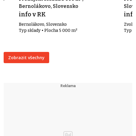
Bernolákovo, Slovensko
Slov
info v RK
info
Bernolákovo, Slovensko
Zvole
Typ sklady • Plocha 5 000 m²
Typ s
Zobrazit všechny