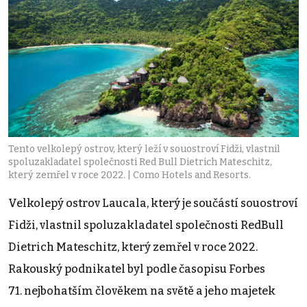
Tento velkolepý ostrov, který leží v souostroví Fidži, vlastnil
spoluzakladatel společnosti Red Bull Dietrich Mateschitz,
který zemřel v roce 2022. | Como Hotels and Resorts.
Velkolepý ostrov Laucala, který je součástí souostroví
Fidži, vlastnil spoluzakladatel společnosti RedBull
Dietrich Mateschitz, který zemřel v roce 2022.
Rakouský podnikatel byl podle časopisu Forbes
71. nejbohatším člověkem na světě a jeho majetek