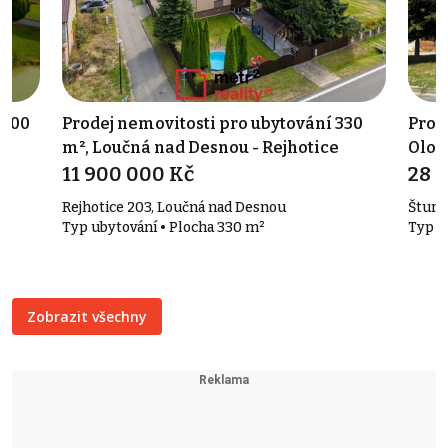
 300
Prodej nemovitosti pro ubytování 330
Prod
m², Loučná nad Desnou - Rejhotice
Olom
11 900 000 Kč
28 
Rejhotice 203, Loučná nad Desnou
Šturs
Typ ubytování • Plocha 330 m²
Typ č
Zobrazit všechny