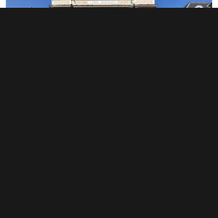
Pronájem kanceláře 775 m², Turnov
info v RK
Typ
kanceláře
Plocha
775 m²