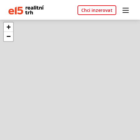
Chci inzerovat
+
−