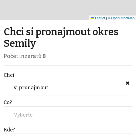
Leaflet
|
©
OpenStreetMap
Chci si pronajmout okres
Semily
Počet inzerátů
8
Chci
si pronajmout
Co?
Vyberte
Kde?