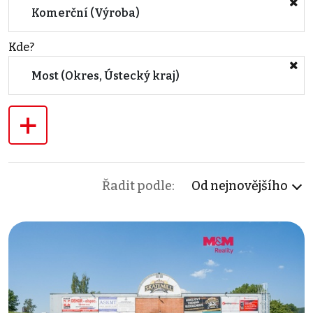
Komerční (Výroba)
Kde?
Most (Okres, Ústecký kraj)
+
Řadit podle:
Od nejnovějšího