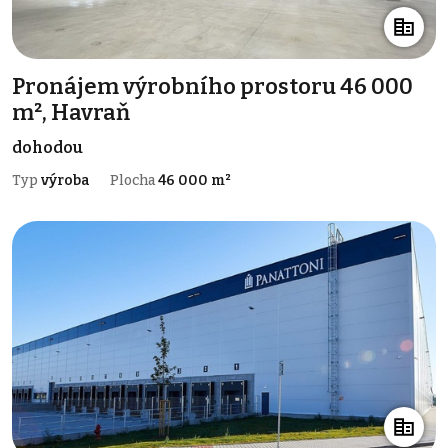
Pronájem výrobního prostoru 46 000
m², Havraň
dohodou
Typ
výroba
Plocha
46 000 m²