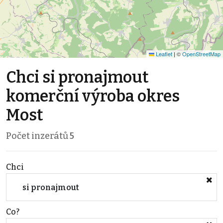
Leaflet
|
©
OpenStreetMap
Chci si pronajmout
komerční výroba okres
Most
Počet inzerátů
5
Chci
si pronajmout
Co?