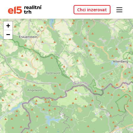
Chci inzerovat
+
−