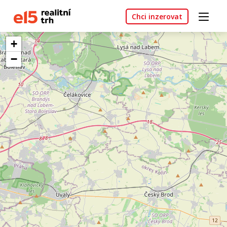
Chci inzerovat
+
−