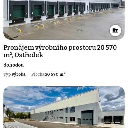
Pronájem výrobního prostoru 20 570
m², Ostředek
dohodou
Typ
výroba
Plocha
20 570 m²