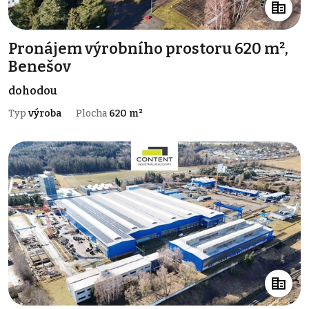
Pronájem výrobního prostoru 620 m²,
Benešov
dohodou
Typ
výroba
Plocha
620 m²