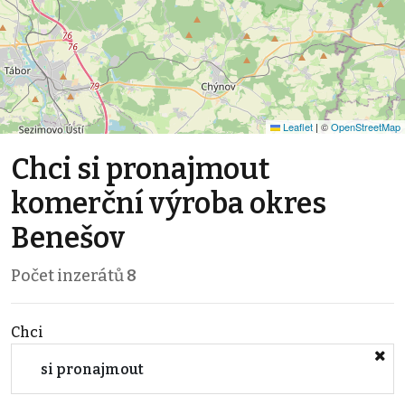
Leaflet
|
©
OpenStreetMap
Chci si pronajmout
komerční výroba okres
Benešov
Počet inzerátů
8
Chci
si pronajmout