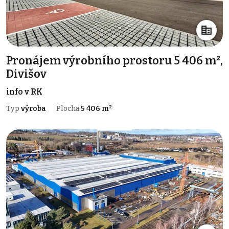
Pronájem výrobního prostoru 5 406 m²,
Divišov
info v RK
Typ
výroba
Plocha
5 406 m²