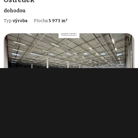
dohodou
Typ
výroba
Plocha
5 973 m²
Pronájem výrobního prostoru 10 200
m², Ostředek
dohodou