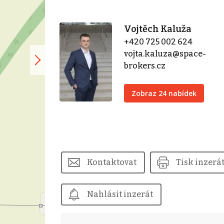
Vojtěch Kaluža
+420 725 002 624
vojta.kaluza@space-
brokers.cz
Zobraz 24 nabídek
Kontaktovat
Tisk inzerá
Nahlásit inzerát