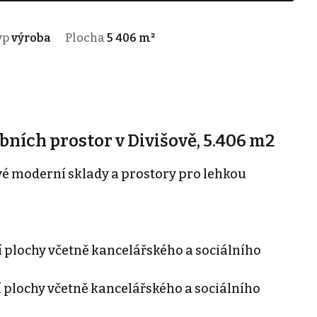
yp
výroba
Plocha
5 406 m²
ních prostor v Divišově, 5.406 m2
é moderní sklady a prostory pro lehkou
í plochy včetně kancelářského a sociálního
í plochy včetně kancelářského a sociálního