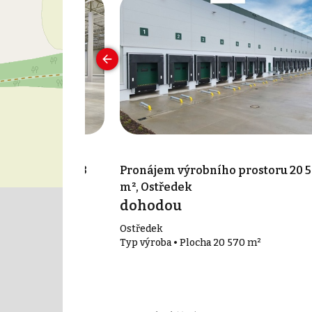
 prostoru 5 973
Pronájem výrobního prostoru 20 
m², Ostředek
dohodou
Ostředek
73 m²
Typ výroba • Plocha 20 570 m²