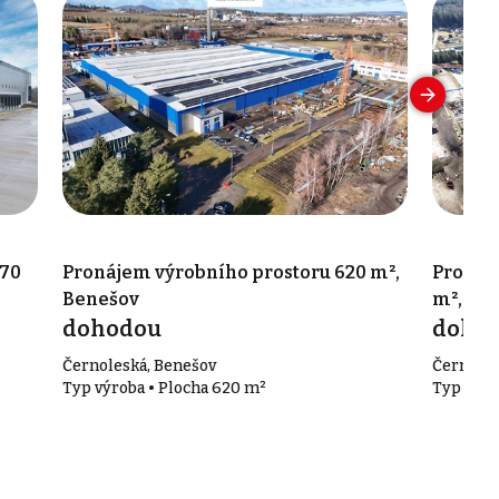
570
Pronájem výrobního prostoru 620 m²,
Pronáje
Benešov
m², Be
dohodou
doho
Černoleská, Benešov
Černoles
Typ výroba • Plocha 620 m²
Typ výro