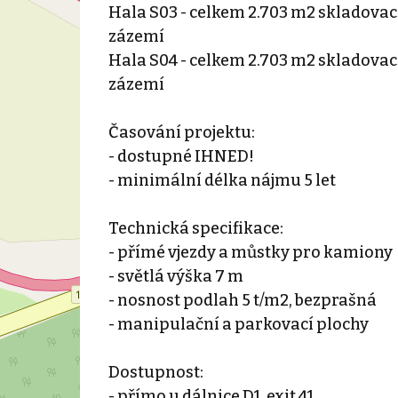
Hala S03 - celkem 2.703 m2 skladovac
zázemí
Hala S04 - celkem 2.703 m2 skladovac
zázemí
Časování projektu:
- dostupné IHNED!
- minimální délka nájmu 5 let
Technická specifikace:
- přímé vjezdy a můstky pro kamiony
- světlá výška 7 m
- nosnost podlah 5 t/m2, bezprašná
- manipulační a parkovací plochy
Dostupnost:
- přímo u dálnice D1, exit 41