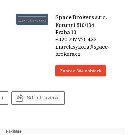
Space Brokers s.r.o.
Korunní 810/104
Praha 10
+420 737 730 422
marek.sykora@space-
brokers.cz
Zobraz 304 nabídek
tu
Sdílet inzerát