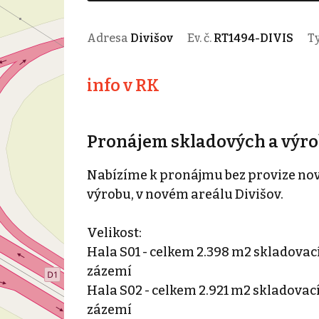
Adresa
Divišov
Ev. č.
RT1494-DIVIS
T
info v RK
Pronájem skladových a výrob
Nabízíme k pronájmu bez provize nov
výrobu, v novém areálu Divišov.
Velikost:
Hala S01 - celkem 2.398 m2 skladovac
zázemí
Hala S02 - celkem 2.921 m2 skladovac
zázemí