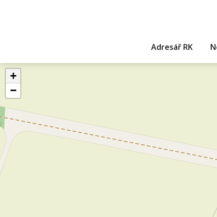
Adresář RK
N
+
−