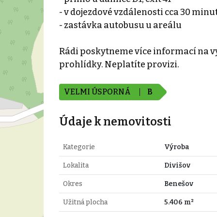
- v dojezdové vzdálenosti cca 30 minu
- zastávka autobusu u areálu
Rádi poskytneme více informací na vy
prohlídky. Neplatíte provizi.
VELMI ÚSPORNÁ
B
Údaje k nemovitosti
Kategorie
Výroba
Lokalita
Divišov
Okres
Benešov
Užitná plocha
5.406 m²