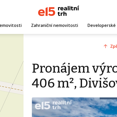
emovitosti
Zahraniční nemovitosti
Developerské 
Zpě
Pronájem výro
406 m², Divišo