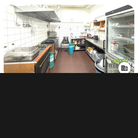
Pronájem obchodního prostoru 222 m²,
Staré Město
info v RK
Typ
obchodní prostory
Plocha
222 m²