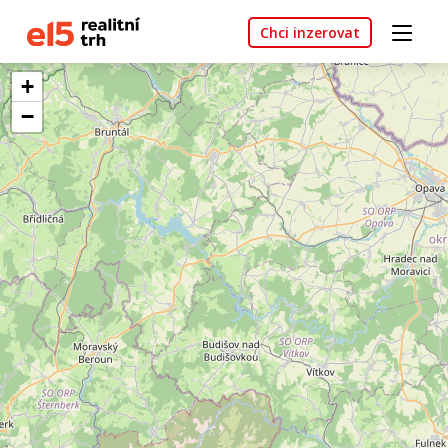
Chci inzerovat
+
−