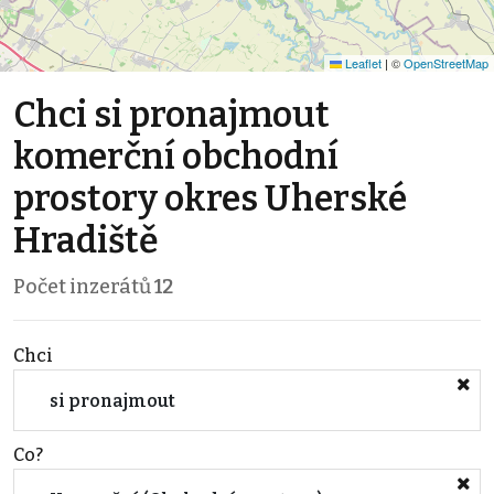
Leaflet
|
©
OpenStreetMap
Chci si pronajmout
komerční obchodní
prostory okres Uherské
Hradiště
Počet inzerátů
12
Chci
si pronajmout
Co?