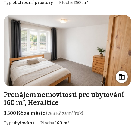
Typ
obchodní prostory
Plocha
250 m²
Pronájem nemovitosti pro ubytování
160 m², Heraltice
3 500 Kč za měsíc
(263 Kč za m²/rok)
Typ
ubytování
Plocha
160 m²