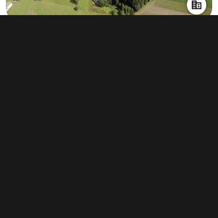
Pronájem skladu 8 500 m², Humpolec
info v RK
Typ
sklady
Plocha
8 500 m²
Pronájem skladu 32 000 m², Velká Bíteš