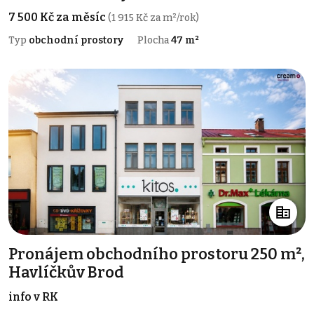
7 500 Kč za měsíc
(1 915 Kč za m²/rok)
Typ
obchodní prostory
Plocha
47 m²
Pronájem obchodního prostoru 250 m²,
Havlíčkův Brod
info v RK