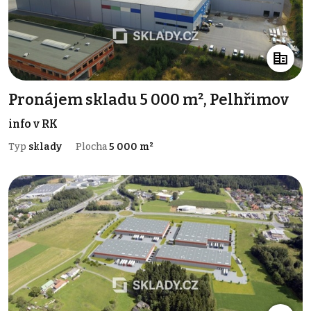
Pronájem skladu 5 000 m², Pelhřimov
info v RK
Typ
sklady
Plocha
5 000 m²