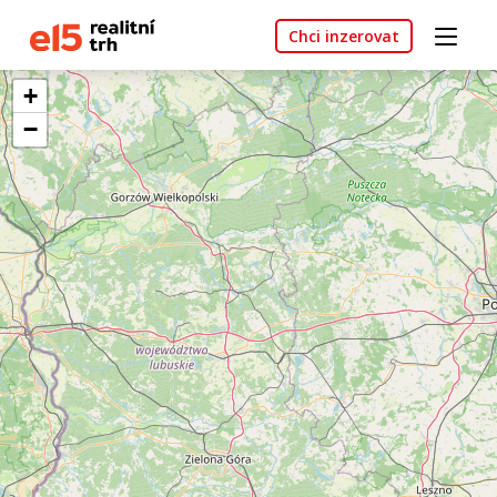
Chci inzerovat
+
−