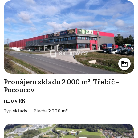
Pronájem skladu 2 000 m², Třebíč -
Pocoucov
info v RK
Typ
sklady
Plocha
2 000 m²