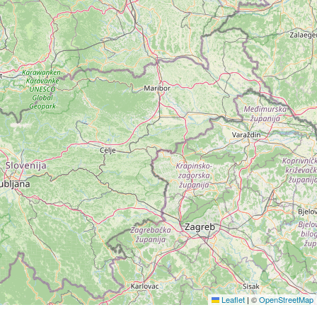
Leaflet
|
©
OpenStreetMap