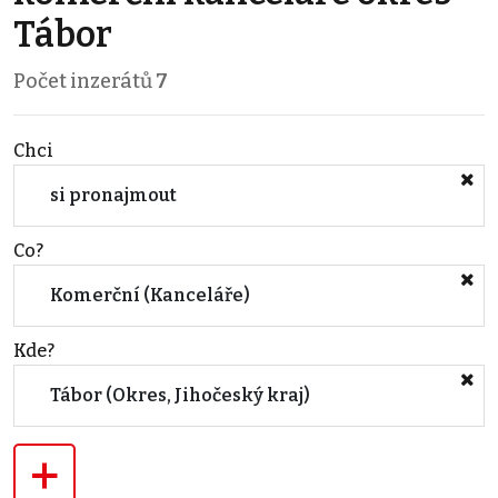
Tábor
Počet inzerátů
7
Chci
si pronajmout
Co?
Komerční (Kanceláře)
Kde?
Tábor (Okres, Jihočeský kraj)
+