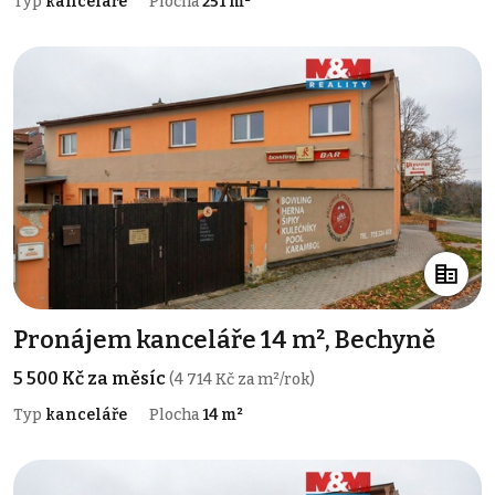
Typ
kanceláře
Plocha
251 m²
Pronájem kanceláře 14 m², Bechyně
5 500 Kč za měsíc
(4 714 Kč za m²/rok)
Typ
kanceláře
Plocha
14 m²