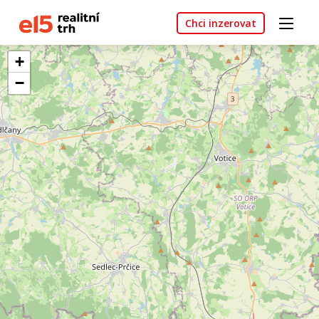
Chci inzerovat
+
−