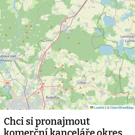
Leaflet
|
©
OpenStreetMap
Chci si pronajmout
komerční kanceláře okres