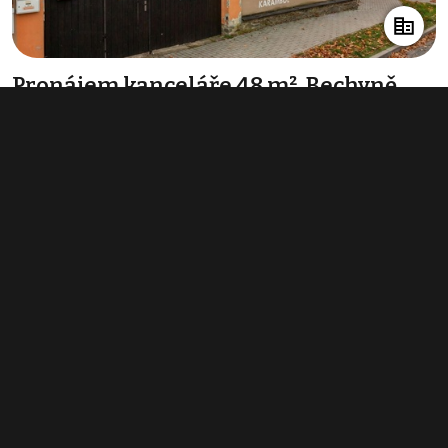
Pronájem kanceláře 48 m², Bechyně
9 000 Kč za měsíc
(2 250 Kč za m²/rok)
Typ
kanceláře
Plocha
48 m²