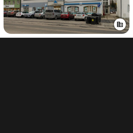
Pronájem kanceláře 120 m², Jeseník
22 000 Kč za měsíc
(2 200 Kč za m²/rok)
Typ
kanceláře
Plocha
120 m²