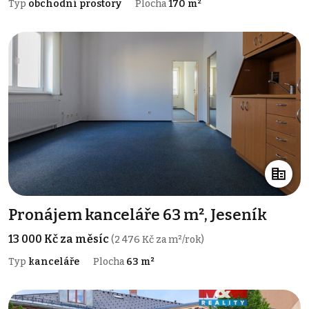
Typ
obchodní prostory
Plocha
170 m²
Pronájem kanceláře 63 m², Jeseník
13 000 Kč za měsíc
(2 476 Kč za m²/rok)
Typ
kanceláře
Plocha
63 m²