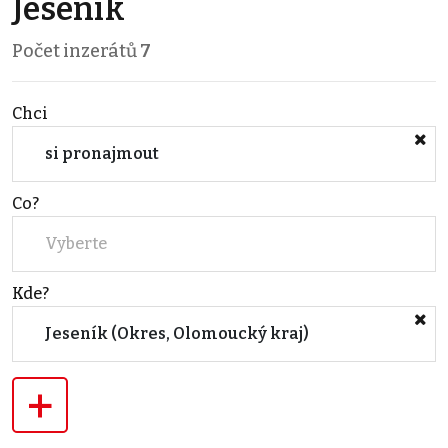
Jeseník
Počet inzerátů
7
Chci
si pronajmout
Co?
Vyberte
Kde?
Jeseník (Okres, Olomoucký kraj)
+