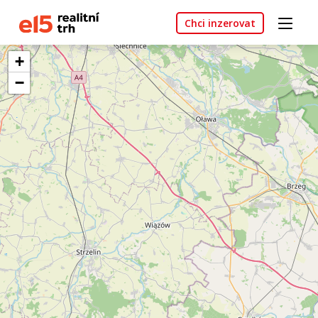
Chci inzerovat
+
−