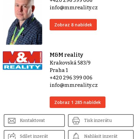
+420 296 399 006
info@mmreality.cz
Zobraz 8 nabídek
M&M reality
Krakovská 583/9
Praha 1
+420 296 399 006
info@mmreality.cz
Zobraz 1 285 nabídek
Kontaktovat
Tisk inzerátu
Sdílet inzerát
Nahlásit inzerát