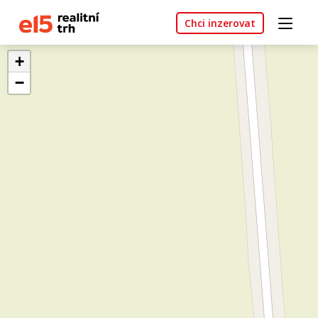
Chci inzerovat
+
−