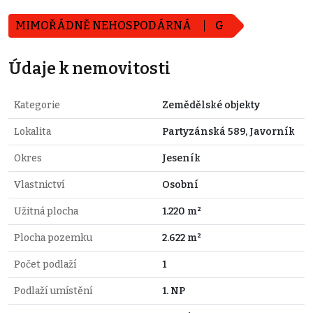
MIMOŘÁDNĚ NEHOSPODÁRNÁ
G
Údaje k nemovitosti
Kategorie
Zemědělské objekty
Lokalita
Partyzánská 589, Javorník
Okres
Jeseník
Vlastnictví
Osobní
Užitná plocha
1.220 m²
Plocha pozemku
2.622 m²
Počet podlaží
1
Podlaží umístění
1. NP