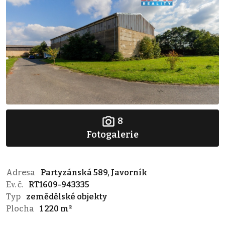
8
Fotogalerie
Adresa
Partyzánská 589, Javorník
Ev. č.
RT1609-943335
Typ
zemědělské objekty
Plocha
1 220 m²