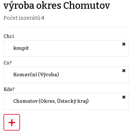
výroba okres Chomutov
Počet inzerátů
4
Chci
koupit
Co?
Komerční (Výroba)
Kde?
Chomutov (Okres, Ústecký kraj)
+