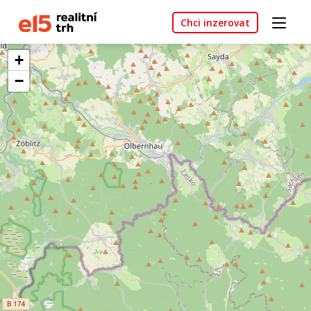
Chci inzerovat
+
−