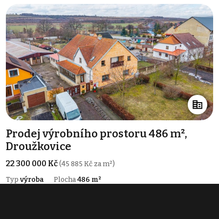
Prodej výrobního prostoru 486 m²,
Droužkovice
22 300 000 Kč
(45 885 Kč za m²)
Typ
výroba
Plocha
486 m²