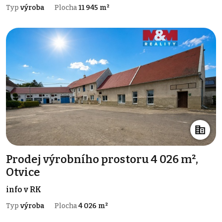
Typ
výroba
Plocha
11 945 m²
Prodej výrobního prostoru 4 026 m²,
Otvice
info v RK
Typ
výroba
Plocha
4 026 m²