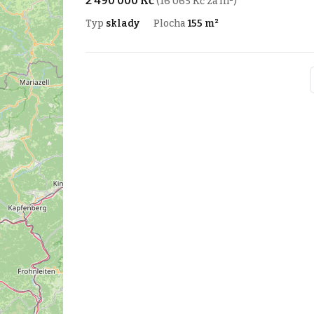
2 490 000 Kč
(16 065 Kč za m²)
Typ
sklady
Plocha
155 m²