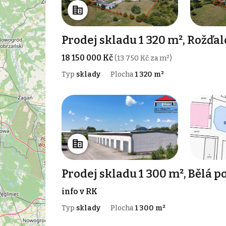
Prodej skladu 1 320 m², Rožďal
18 150 000 Kč
(13 750 Kč za m²)
Typ
sklady
Plocha
1 320 m²
Prodej skladu 1 300 m², Bělá 
info v RK
Typ
sklady
Plocha
1 300 m²