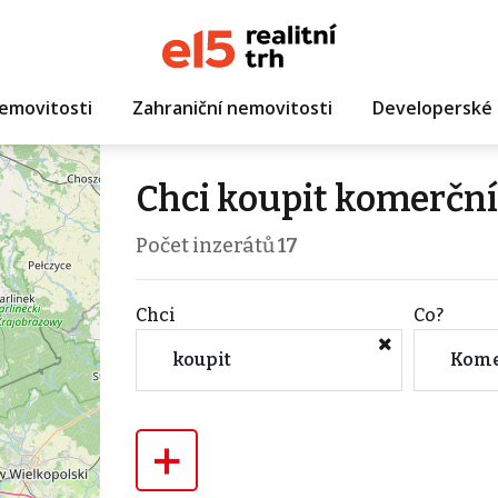
emovitosti
Zahraniční nemovitosti
Developerské 
Chci koupit komerční
Počet inzerátů
17
Chci
Co?
koupit
Kome
+