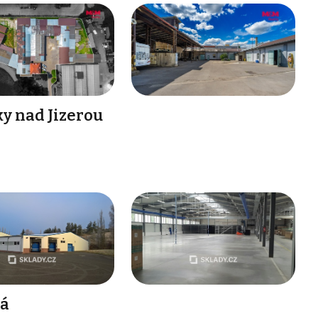
ky nad Jizerou
vá