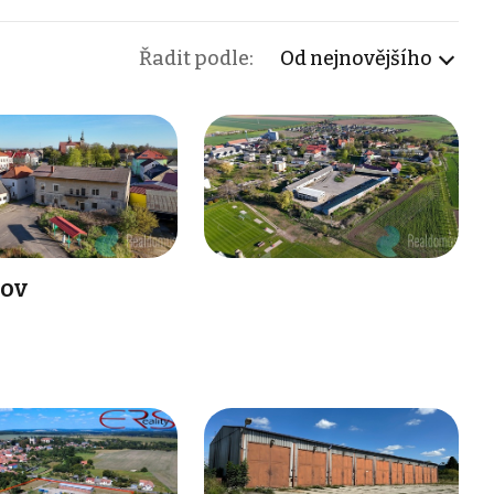
Řadit podle:
Od nejnovějšího
tov