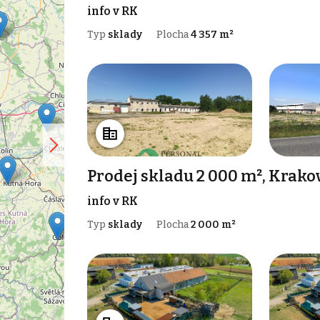
info v RK
Typ
sklady
Plocha
4 357 m²
Prodej skladu 2 000 m², Krako
info v RK
Typ
sklady
Plocha
2 000 m²