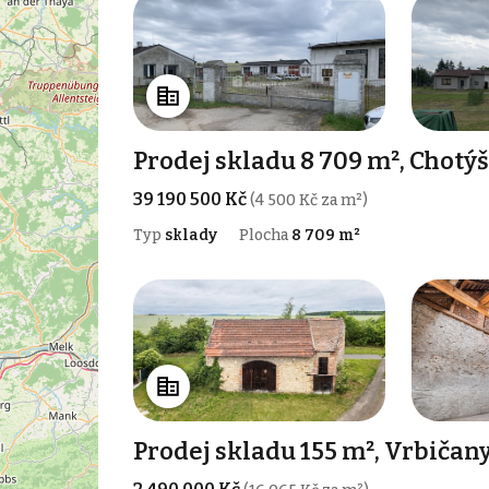
Prodej skladu 8 709 m², Chotý
39 190 500 Kč
(4 500 Kč za m²)
Typ
sklady
Plocha
8 709 m²
Prodej skladu 155 m², Vrbičan