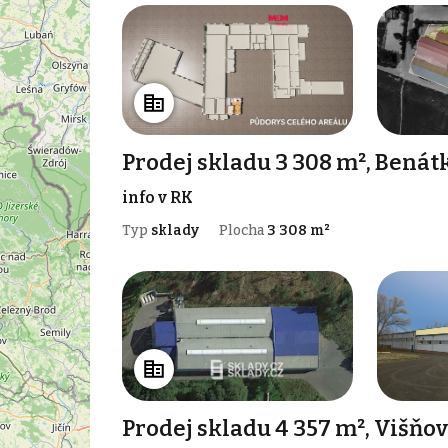
Prodej skladu 3 308 m², Benát
info v RK
Typ
sklady
Plocha
3 308 m²
Prodej skladu 4 357 m², Višňo