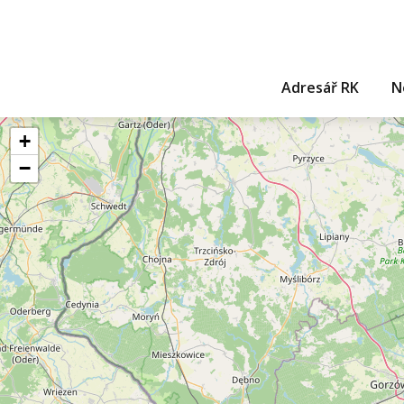
Adresář RK
N
+
−