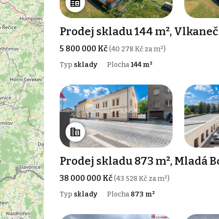
Prodej skladu 144 m², Vlkaneč
5 800 000 Kč
(40 278 Kč za m²)
Typ
sklady
Plocha
144 m²
Prodej skladu 873 m², Mladá Bo
38 000 000 Kč
(43 528 Kč za m²)
Typ
sklady
Plocha
873 m²