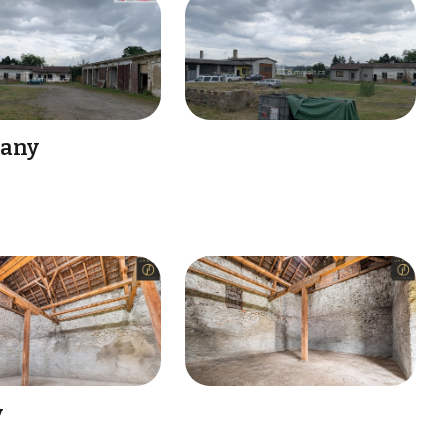
šany
y