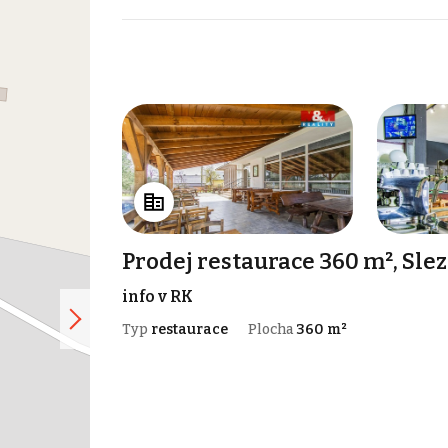
Prodej restaurace 360 m², Sle
info v RK
Typ
restaurace
Plocha
360 m²