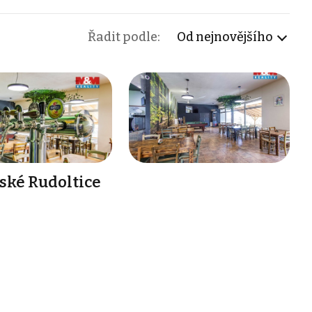
Řadit podle:
Od nejnovějšího
zské Rudoltice