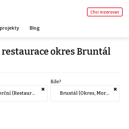
Chci inzerovat
projekty
Blog
 restaurace okres Bruntál
Kde?
Komerční (Restaurace)
Bruntál (Okres, Moravskoslezský kraj)