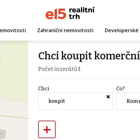
emovitosti
Zahraniční nemovitosti
Developerské 
Chci koupit komerční
Počet inzerátů
1
Chci
Co?
koupit
+