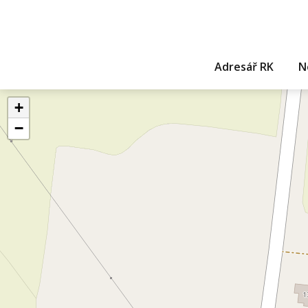
Adresář RK
N
+
−