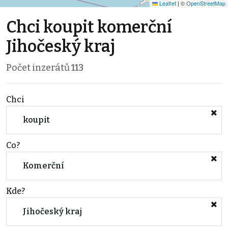
Leaflet
|
©
OpenStreetMap
Chci koupit komerční
Jihočeský kraj
Počet inzerátů
113
Chci
koupit
Co?
Komerční
Kde?
Jihočeský kraj