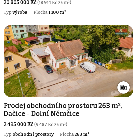
20 805 000 Kč
(18 914 Kč za m²)
Typ
výroba
Plocha
1 100 m²
Prodej obchodního prostoru 263 m²,
Dačice - Dolní Němčice
2 495 000 Kč
(9 487 Kč za m²)
Typ
obchodní prostory
Plocha
263 m²