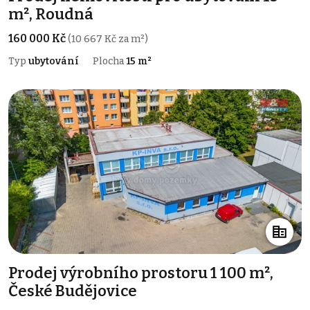
m², Roudná
160 000 Kč
(10 667 Kč za m²)
Typ
ubytování
Plocha
15 m²
Prodej výrobního prostoru 1 100 m²,
České Budějovice