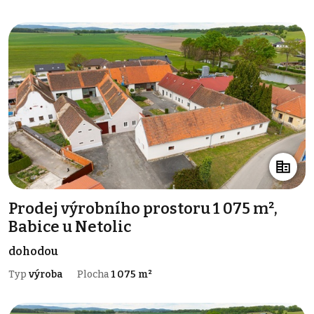
Prodej výrobního prostoru 1 075 m²,
Babice u Netolic
dohodou
Typ
výroba
Plocha
1 075 m²