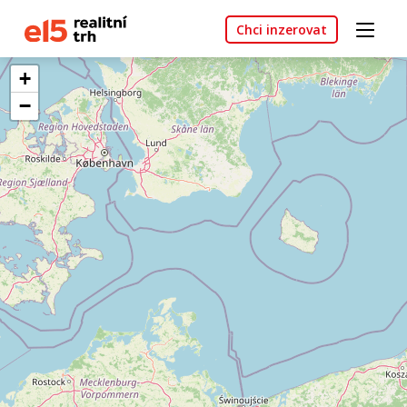
Chci inzerovat
+
−