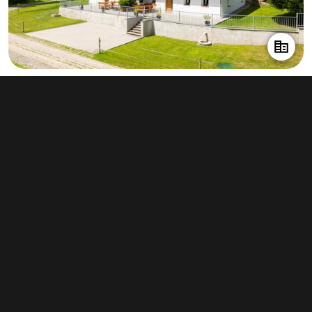
Prodej komerční nemovitosti 302 m²,
Rožmberk nad Vltavou
12 590 000 Kč
(41 689 Kč za m²)
Typ
ostatní komerční nemovitosti
Plocha
302 m²