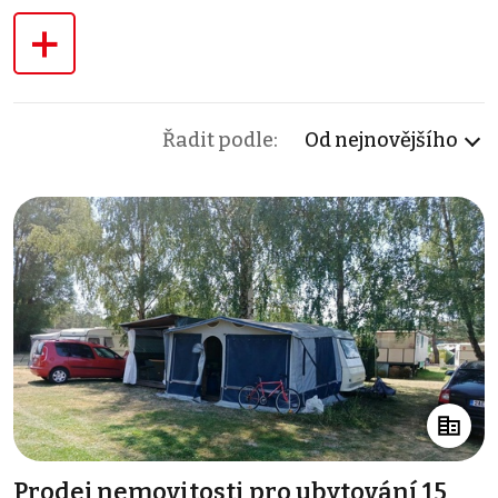
+
Řadit podle:
Od nejnovějšího
Prodej nemovitosti pro ubytování 15